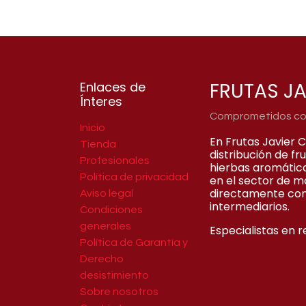
FRUTAS JA
Enlaces de
Ínteres
Comprometidos con 
Inicio
En Frutas Javier 
Tienda
distribución de f
Profesionales
hierbas aromátic
Política de privacidad
en el sector de m
directamente con
Aviso legal
intermediarios.
Condiciones
generales
Especialistas en r
Política de Garantía y
Derecho
desistimiento
Sobre nosotros