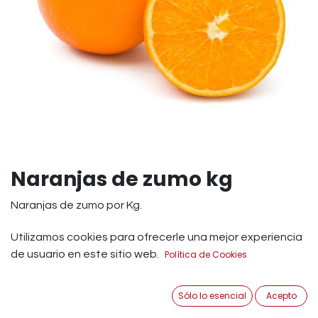
Naranjas de zumo kg
Naranjas de zumo por Kg.
variedad: valencia late.
Utilizamos cookies para ofrecerle una mejor experiencia
de usuario en este sitio web.
Política de Cookies
Esta variedad de la naranja es la idónea para extraer su
jugo y con el una gran cantidad de propiedades
Sólo lo esencial
Acepto
beneficiosas para nuestra salud. Al tomar zumo de
naranja natural cada día, nos sentiremos con mucha