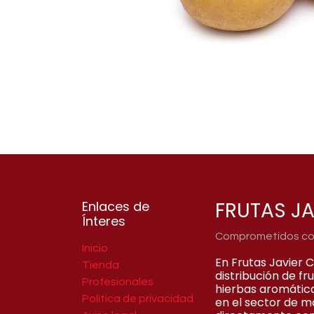
FRUTAS JA
Enlaces de
Ínteres
Comprometidos con 
Inicio
En Frutas Javier 
Tienda
distribución de f
Profesionales
hierbas aromátic
Política de privacidad
en el sector de m