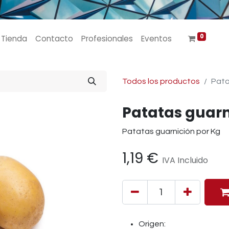
0
Tienda
Contacto
Profesionales
Eventos
Todos los productos
Pata
Patatas guarn
Patatas guarnición por Kg
1,19
€
IVA Incluido
Origen: