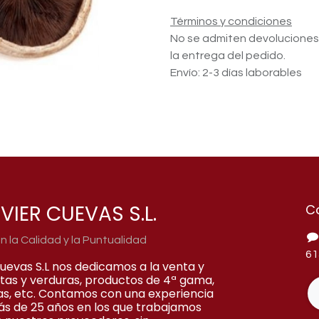
Términos y condiciones
No se admiten devolucione
la entrega del pedido.
Envío: 2-3 días laborables
VIER CUEVAS S.L.
C
la Calidad y la Puntualidad
61
Cuevas S.L nos dedicamos a la venta y
rutas y verduras, productos de 4ª gama,
as, etc. Contamos con una experiencia
ás de 25 años en los que trabajamos