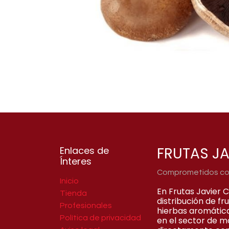
FRUTAS JA
Enlaces de
Ínteres
Comprometidos con 
Inicio
En Frutas Javier 
Tienda
distribución de f
Profesionales
hierbas aromátic
Política de privacidad
en el sector de m