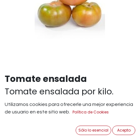
Tomate ensalada
Tomate ensalada por kilo.
origen SANLUCAR DE
Utilizamos cookies para ofrecerle una mejor experiencia
BARRAMEDA.
de usuario en este sitio web.
Política de Cookies
1,59
€
IVA Incluido
Sólo lo esencial
Acepto