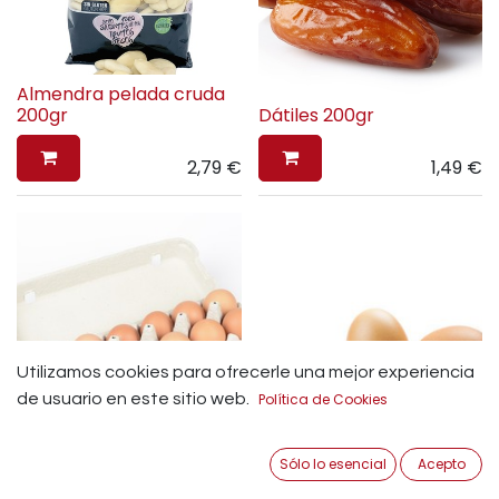
Almendra pelada cruda
200gr
Dátiles 200gr
2,79
€
1,49
€
Utilizamos cookies para ofrecerle una mejor experiencia
de usuario en este sitio web.
Política de Cookies
Huevos estuchados
Huevos camperos media
Sólo lo esencial
Acepto
docena
docena